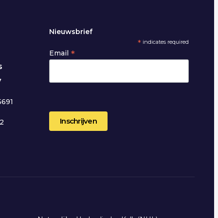
Nieuwsbrief
*
indicates required
*
Email
s
7
5691
12