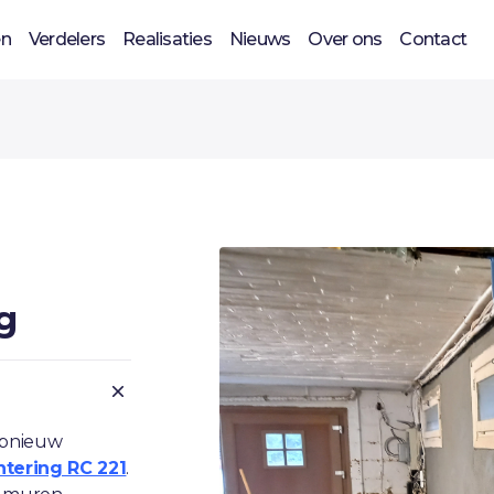
en
Verdelers
Realisaties
Nieuws
Over ons
Contact
g
opnieuw
tering RC 221
.