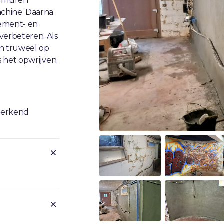
de muren
chine. Daarna
ement- en
verbeteren. Als
n truweel op
s het opwrijven
 erkend