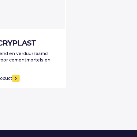
CRYPLAST
kend en verduurzaamd
 voor cementmortels en
roduct