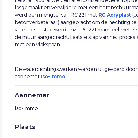
Eerst en vooral werden alle loszittende delen op 
losgemaakt en verwijderd met een betonschuurma
werd een mengsel van RC 221 met
RC Acryplast
(c
betonverbeteraar) aangebracht om de hechting te 
voorlaatste stap werd onze RC 221 manueel met ee
de muur aangebracht. Laatste stap van het proces i
met een vlakspaan.
De waterdichtingswerken werden uitgevoerd door
aannemer
Iso-Immo
.
Aannemer
Iso-Immo
Plaats