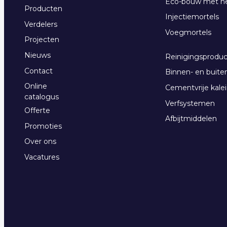
Eco-bouw met h
Producten
Injectiemortels
Verdelers
Voegmortels
Projecten
Nieuws
Reinigingsprodu
Contact
Binnen- en buiten
Online
Cementvrije kalei
catalogus
Verfsystemen
Offerte
Afbijtmiddelen
Promoties
Over ons
Vacatures