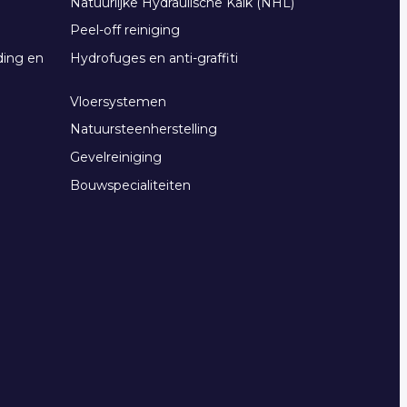
Natuurlijke Hydraulische Kalk (NHL)
Peel-off reiniging
ding en
Hydrofuges en anti-graffiti
Vloersystemen
Natuursteenherstelling
Gevelreiniging
Bouwspecialiteiten