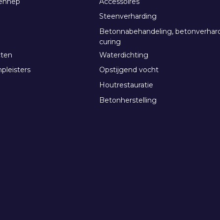
ennep
Accessoires
Steenverharding
Betonnabehandeling, betonverhar
curing
cten
Waterdichting
pleisters
Opstijgend vocht
Houtrestauratie
Betonherstelling