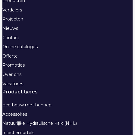
Producten
Verdelers
Projecten
Nieuws
Contact
Online catalogus
Offerte
Promoties
Over ons
Vacatures
Product types
Eco-bouw met hennep
Accessoires
Natuurlijke Hydraulische Kalk (NHL)
Injectiemortels