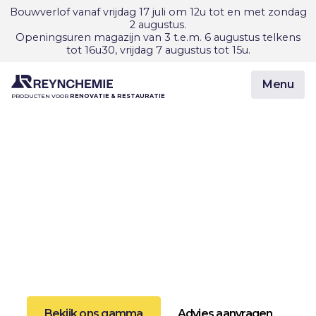
Bouwverlof vanaf vrijdag 17 juli om 12u tot en met zondag
2 augustus.
Openingsuren magazijn van 3 t.e.m. 6 augustus telkens
tot 16u30, vrijdag 7 augustus tot 15u.
Menu
PRODUCTEN VOOR
RENOVATIE & RESTAURATIE
Innovatieve producten
voor bouw & restauratie
projecten, sinds 1988.
Reynchemie is een Belgische, trendsettende
producent van innovatieve producten voor
zowel nieuwe constructies als reparatie- en
renovatieproducten voor oude geklasseerde
monumenten.
Bekijk ons gamma
Advies aanvragen