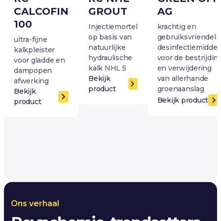
CALCOFIN
GROUT
AG
100
Injectiemortel
krachtig en
op basis van
gebruiksvriendelij
ultra-fijne
natuurlijke
desinfectiemiddel
kalkpleister
hydraulische
voor de bestrijdin
voor gladde en
kalk NHL 5
en verwijdering
dampopen
Bekijk
van allerhande
afwerking
product
groenaanslag
Bekijk
Bekijk product
product
Ons verhaal