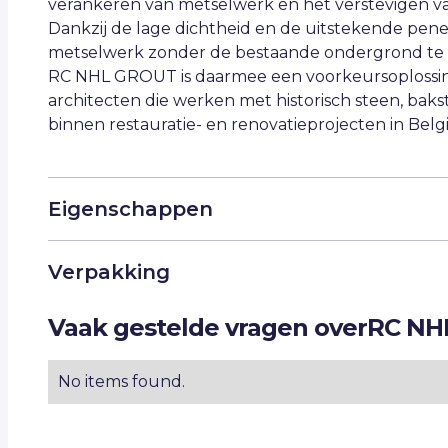
verankeren van metselwerk en het verstevigen va
Dankzij de lage dichtheid en de uitstekende penet
metselwerk zonder de bestaande ondergrond te 
RC NHL GROUT is daarmee een voorkeursoplossin
architecten die werken met historisch steen, ba
binnen restauratie- en renovatieprojecten in Belg
Eigenschappen
100% natuurlijke injectiemortel op basis van Sa
Verpakking
Natuurlijke hydraulische kalk conform EN 459-
Volledig vrij van cement, puzzolanen, hoogove
Zakken van 15 kg – 60 zakken/pallet.
Vaak gestelde vragen over
RC NH
bindmiddelen
Vrij van sulfaten, chloriden, VOC en organische
No items found.
Zeer hoge dampdoorlatendheid voor een gez
Uitstekende vloeibaarheid en injecteerbaarhei
Lage viscositeit voor diepe penetratie in fijne 