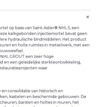
tel op basis van Saint-Astier® NHL 5, een
 Deze kalkgebonden injectiemortel bevat geen
dere hydraulische bindmiddelen. Het product
euren en holle ruimtes in metselwerk, met een
 bouwweefsel.
RC NHL GROUT een zeer hoge
en een geleidelijke sterkteontwikkeling,
restauratieprojecten waar
n consolidatie van historisch en
rken, kastelen en beschermde gebouwen. De
 scheuren, barsten en holtes in muren, het