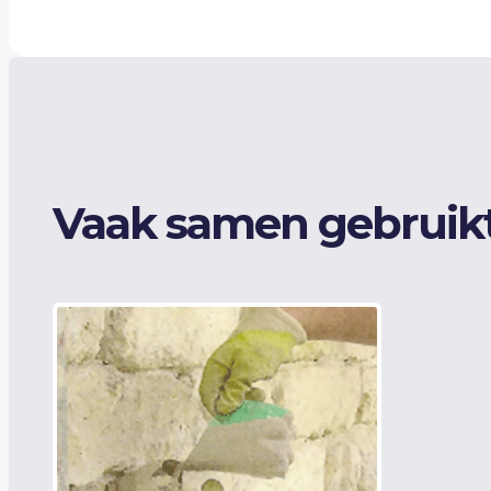
Geleidelijke sterkteontwikkeling via natuurlijk
Lage elasticiteitsmodulus en optimale compatib
Niet-corrosief en veilig voor metalen ankers e
Milieuvriendelijk, mineraal en volledig recycleb
Eenvoudig te verwerken met zwaartekrachtinj
Vaak samen gebruik