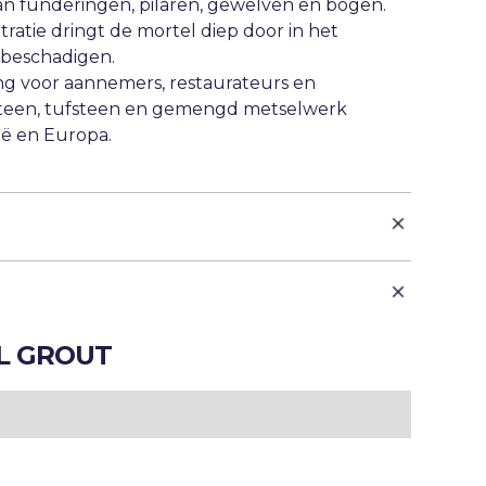
n funderingen, pilaren, gewelven en bogen.
ratie dringt de mortel diep door in het
beschadigen.
g voor aannemers, restaurateurs en
ksteen, tufsteen en gemengd metselwerk
ië en Europa.
int-Astier® NHL 5
1
nslak, vliegas en andere hydraulische
L GROUT
 additieven
onde vochtregulering
d
scheuren en holtes