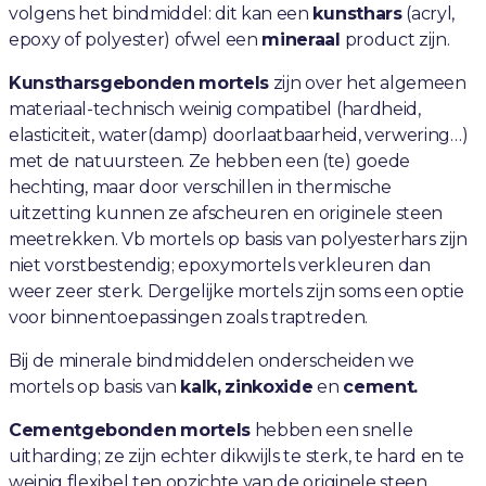
volgens het bindmiddel: dit kan een
kunsthars
(acryl,
epoxy of polyester) ofwel een
mineraal
product zijn.
Kunstharsgebonden
mortels
zijn over het algemeen
materiaal-technisch weinig compatibel (hardheid,
elasticiteit, water(damp) doorlaatbaarheid, verwering…)
met de natuursteen. Ze hebben een (te) goede
hechting, maar door verschillen in thermische
uitzetting kunnen ze afscheuren en originele steen
meetrekken. Vb mortels op basis van polyesterhars zijn
niet vorstbestendig; epoxymortels verkleuren dan
weer zeer sterk. Dergelijke mortels zijn soms een optie
voor binnentoepassingen zoals traptreden.
Bij de minerale bindmiddelen onderscheiden we
mortels op basis van
kalk,
zinkoxide
en
cement.
Cementgebonden
mortels
hebben een snelle
uitharding; ze zijn echter dikwijls te sterk, te hard en te
weinig flexibel ten opzichte van de originele steen.