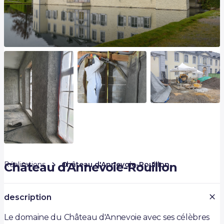
Réalisations
Château d'Annevoie-Rouillon
Château d'Annevoie-Rouillon
description
Le domaine du Château d'Annevoie avec ses célèbres