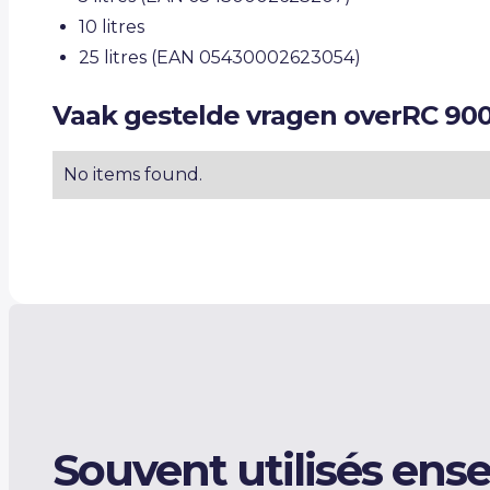
10 litres
25 litres (EAN 05430002623054)
Vaak gestelde vragen over
RC 90
No items found.
Souvent utilisés ens