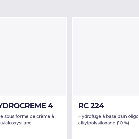
YDROCREME 4
RC 224
e sous forme de crème à
Hydrofuge à base d'un olig
kylalcoxysilane
alkylpolysiloxane (10 %)