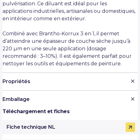
pulvérisation. Ce diluant est idéal pour les
applications industrielles, artisanales ou domestiques,
en intérieur comme en extérieur.
Combiné avec Brantho-Korrux 3 en 1, il permet
d’atteindre une épaisseur de couche sèche jusqu’à
220 µm en une seule application (dosage
recommandé : 3–10%). Il est également parfait pour
nettoyer les outils et équipements de peinture.
Propriétés
Accélère le séchage des revêtements
Emballage
Idéal pour l'application au pistolet
Téléchargement et fiches
Épaisseur de couche jusqu’à 220 µm en une passe
5 litres
Nettoie efficacement les pinceaux, buses et outils
750 ml
Fiche technique NL
Utilisation intérieure et extérieure
Convient aux professionnels, artisans et bricoleurs