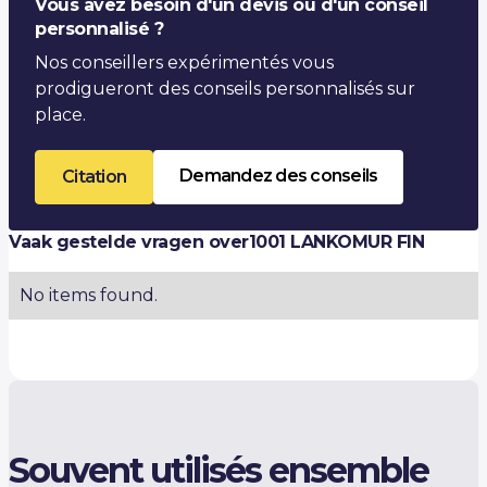
Vous avez besoin d'un devis ou d'un conseil
Conductivité thermique λ (W/m·K)
-
personnalisé ?
Nos conseillers expérimentés vous
prodigueront des conseils personnalisés sur
place.
Demandez des conseils
Citation
Vaak gestelde vragen over
1001 LANKOMUR FIN
No items found.
Souvent utilisés ensemble