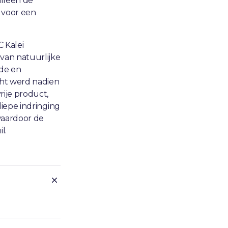
alleen de
t voor een
 Kalei
van natuurlijke
nde en
cht werd nadien
ije product,
diepe indringing
waardoor de
l.