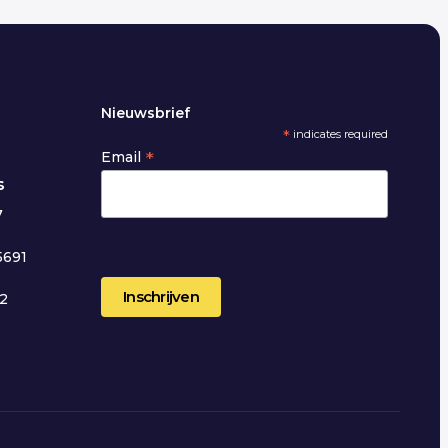
Nieuwsbrief
*
indicates required
*
Email
s
7
5691
12