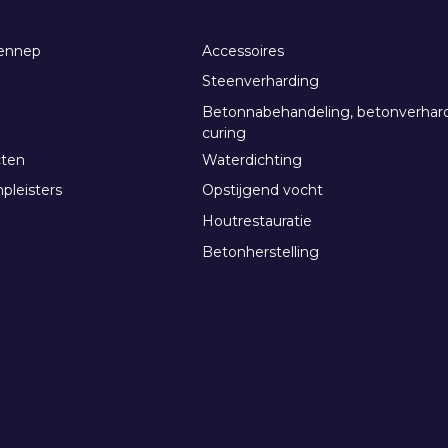
ennep
Accessoires
Steenverharding
Betonnabehandeling, betonverhar
curing
cten
Waterdichting
pleisters
Opstijgend vocht
Houtrestauratie
Betonherstelling