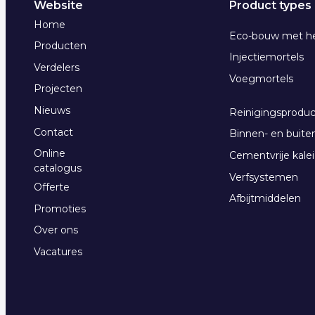
Website
Product types
Home
Eco-bouw met h
Producten
Injectiemortels
Verdelers
Voegmortels
Projecten
Nieuws
Reinigingsprodu
Contact
Binnen- en buiten
Online
Cementvrije kalei
catalogus
Verfsystemen
Offerte
Afbijtmiddelen
Promoties
Over ons
Vacatures