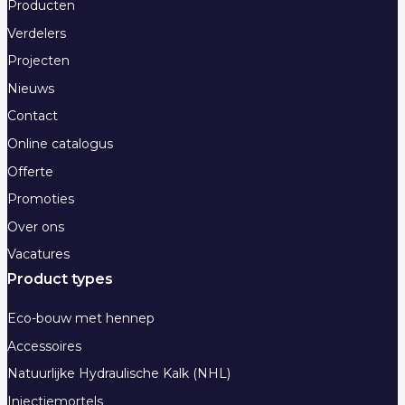
Producten
Verdelers
Projecten
Nieuws
Contact
Online catalogus
Offerte
Promoties
Over ons
Vacatures
Product types
Eco-bouw met hennep
Accessoires
Natuurlijke Hydraulische Kalk (NHL)
Injectiemortels