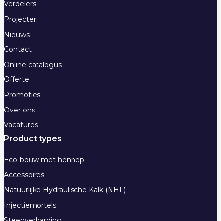
Verdelers
Projecten
Nieuws
Contact
Online catalogus
Offerte
Promoties
Over ons
Vacatures
Product types
Eco-bouw met hennep
Accessoires
Natuurlijke Hydraulische Kalk (NHL)
Injectiemortels
Steenverharding