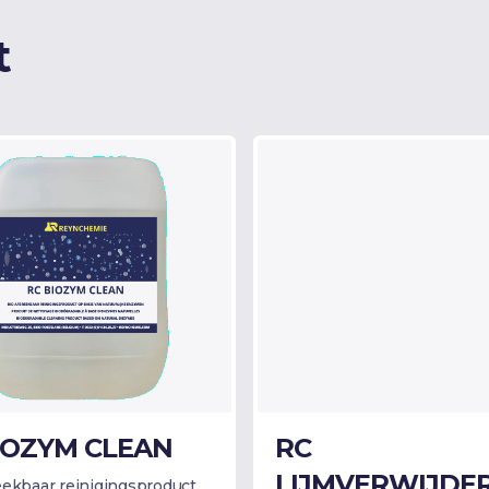
t
IOZYM CLEAN
RC
LIJMVERWIJDE
eekbaar reinigingsproduct