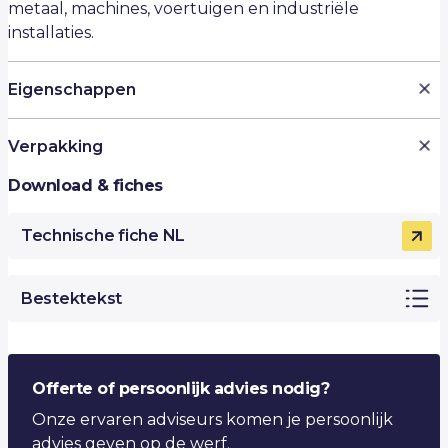
metaal, machines, voertuigen en industriële
installaties.
Eigenschappen
Versnelt de doordroging en verkort de kleefvrije
Verpakking
tijd aanzienlijk
Verbetert de krasvastheid en slijtvastheid van de
Download & fiches
500 ml
coating
Ideaal voor afwerking in donkere kleuren of bij
Technische fiche NL
intensief gebruik
Eenvoudig te mengen en te verwerken
Bestektekst
Geschikt voor professioneel gebruik op metaal,
voertuigen, installaties en meer
Offerte of persoonlijk advies nodig?
Onze ervaren adviseurs komen je persoonlijk
advies geven op de werf.