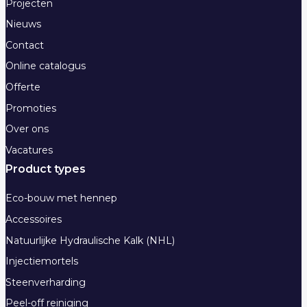
Projecten
Nieuws
Contact
Online catalogus
Offerte
Promoties
Over ons
Vacatures
Product types
Eco-bouw met hennep
Accessoires
Natuurlijke Hydraulische Kalk (NHL)
Injectiemortels
Steenverharding
Peel-off reiniging