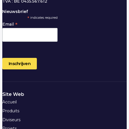
TVA : BE 0435.567.612
Nieuwsbrief
*
indicates required
*
Email
Site Web
Accueil
Produits
Diviseurs
Projets