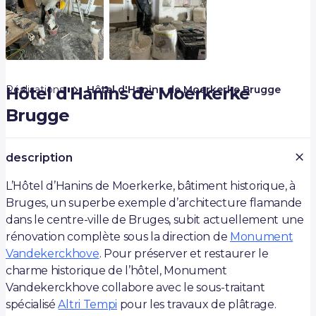
Réalisations
Hôtel d'Hanins de Moerkerke
Hôtel d'Hanins de Moerkerke Brugge
Brugge
description
L’Hôtel d’Hanins de Moerkerke, bâtiment historique, à
Bruges, un superbe exemple d’architecture flamande
dans le centre-ville de Bruges, subit actuellement une
rénovation complète sous la direction de
Monument
Vandekerckhove
. Pour préserver et restaurer le
charme historique de l’hôtel, Monument
Vandekerckhove collabore avec le sous-traitant
spécialisé
Altri Tempi
pour les travaux de plâtrage.