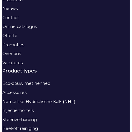
Nieuws
Contact
Online catalogus
Offerte
Promoties
Over ons
Vacatures
Product types
Eco-bouw met hennep
Accessoires
Natuurlijke Hydraulische Kalk (NHL)
Injectiemortels
Steenverharding
Peel-off reiniging