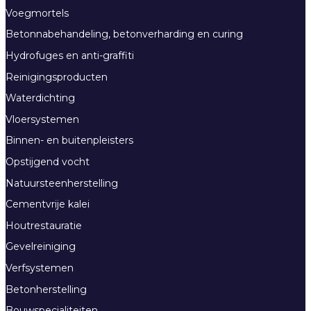
Voegmortels
Betonnabehandeling, betonverharding en curing
Hydrofuges en anti-graffiti
Reinigingsproducten
Waterdichting
Vloersystemen
Binnen- en buitenpleisters
Opstijgend vocht
Natuursteenherstelling
Cementvrije kalei
Houtrestauratie
Gevelreiniging
Verfsystemen
Betonherstelling
Bouwspecialiteiten